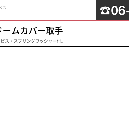
クス
ドームカバー取手
※ビス・スプリングワッシャー付。
ログイン
GUIDE
お料理講習について
お買いもの方法
Q & A
当サイトについて