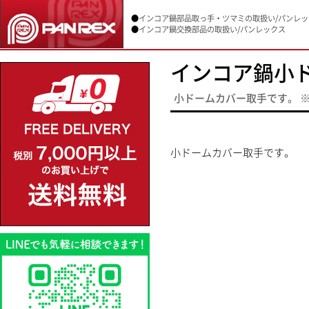
●インコア鍋部品
取っ手・ツマミの取扱い/
パンレッ
●インコア鍋
交換部品の取扱い/
パンレックス
インコア鍋小
小ドームカバー取手です。 
小ドームカバー取手です。
ITEM CATEGORY
★インコア鍋 部品★(11)
★お鍋クリーニング★(3)
★キッチンクラフト鍋★(6)
鍋磨き用クリーナー(2)