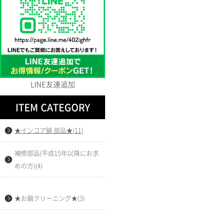
ステンレス 3点ボウルSET(1)
LINE友達追加
ITEM CATEGORY
★インコア鍋 部品★(11)
補修部品(平成15年以降にお求
めの方)(4)
★お鍋クリーニング★(3)